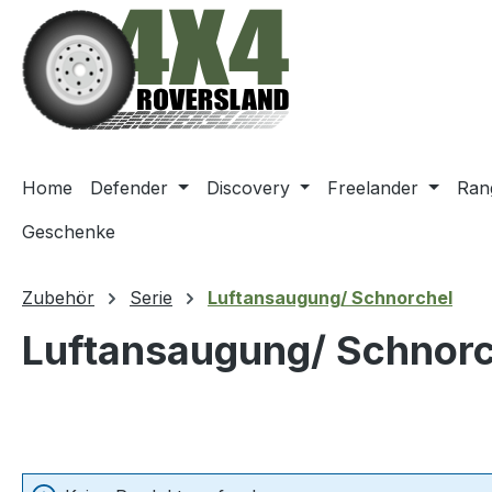
m Hauptinhalt springen
Zur Suche springen
Zur Hauptnavigation springen
Home
Defender
Discovery
Freelander
Ran
Geschenke
Zubehör
Serie
Luftansaugung/ Schnorchel
Luftansaugung/ Schnorc