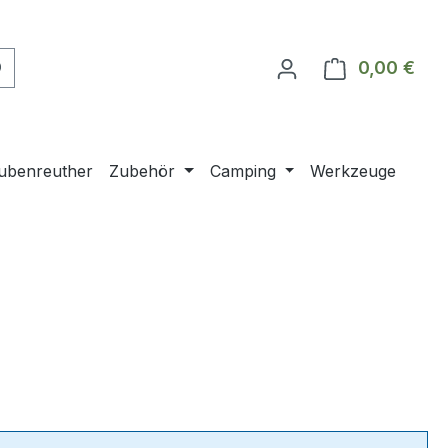
0,00 €
Ware
ubenreuther
Zubehör
Camping
Werkzeuge