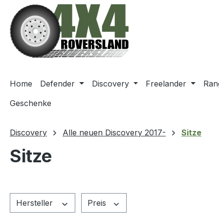
m Hauptinhalt springen
Zur Suche springen
Zur Hauptnavigation springen
Home
Defender
Discovery
Freelander
Ran
Geschenke
Discovery
Alle neuen Discovery 2017-
Sitze
Sitze
Hersteller
Preis