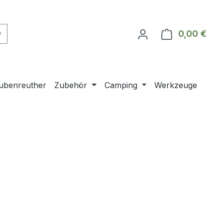
0,00 €
Ware
ubenreuther
Zubehör
Camping
Werkzeuge