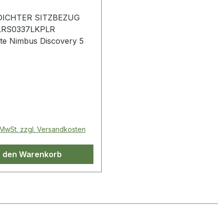
ICHTER SITZBEZUG
LRS0337LKPLR
Vorderseite Nimbus Discovery 5
 Preis:
. MwSt. zzgl. Versandkosten
n den Warenkorb