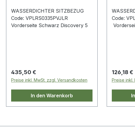
WASSERDICHTER SITZBEZUG
WASSERD
Code: VPLRS0335PVJLR
Code: VP
Vorderseite Schwarz Discovery 5
Regulärer Preis:
Regulärer
435,50 €
126,18 €
Preise inkl. MwSt. zzgl. Versandkosten
Preise inkl
In den Warenkorb
I