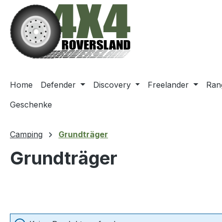
m Hauptinhalt springen
Zur Suche springen
Zur Hauptnavigation springen
Home
Defender
Discovery
Freelander
Ran
Geschenke
Camping
Grundträger
Grundträger