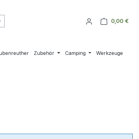
0,00 €
Ware
ubenreuther
Zubehör
Camping
Werkzeuge