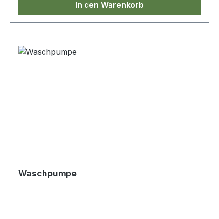
In den Warenkorb
abzulassen und die Belüftung des Kühlsystems
zu unterstützen.
Waschpumpe