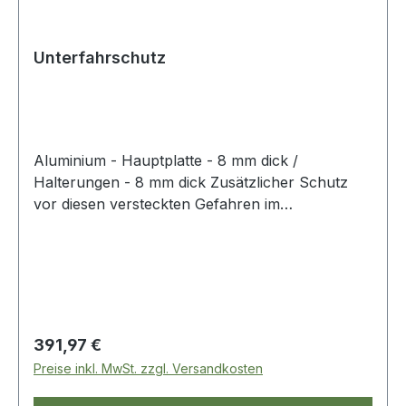
Unterfahrschutz
Aluminium - Hauptplatte - 8 mm dick /
Halterungen - 8 mm dick Zusätzlicher Schutz
vor diesen versteckten Gefahren im
Gelände!Dieser Schutz von Britpart besteht aus
hochwertigem, strapazierfähigem und
korrosionsbeständigem Material, um
unvorhergesehenen Hindernissen
entgegenzuwirken, auf die Ihr Land Rover im
Gelände stoßen kann. Alle Befestigungen
Regulärer Preis:
391,97 €
werden mitgeliefert und der Schutz passt in die
Preise inkl. MwSt. zzgl. Versandkosten
bereits vorhandenen Löcher des Fahrzeugs. Der
Schutz hat vorne Löcher, um das Wasser