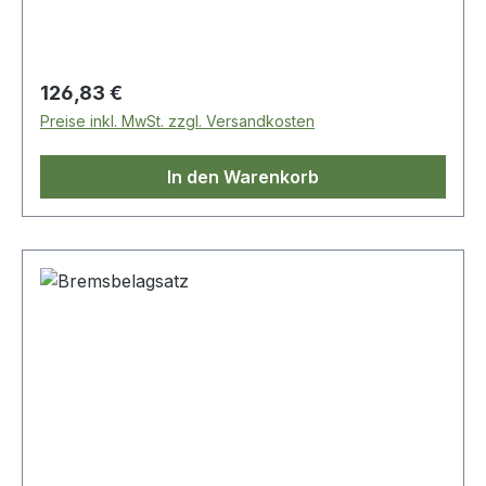
Geräuschlosigkeit. Dank strenger Kontrolle bei
Entwicklung, Produktion und Tests sind sie
langlebig, einfach zu montieren und ECE-R90-
zertifiziert.
Regulärer Preis:
126,83 €
Preise inkl. MwSt. zzgl. Versandkosten
In den Warenkorb