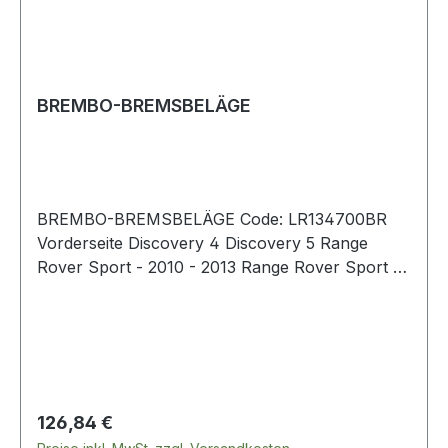
BREMBO-BREMSBELÄGE
BREMBO-BREMSBELÄGE Code: LR134700BR
Vorderseite Discovery 4 Discovery 5 Range
Rover Sport - 2010 - 2013 Range Rover Sport -
2014 - 2023 Range Rover - 2013 - 2022
Regulärer Preis:
126,84 €