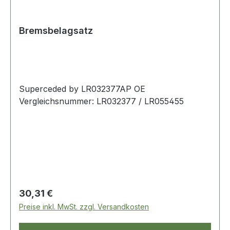
Bremsbelagsatz
Superceded by LR032377AP OE
Vergleichsnummer: LR032377 / LR055455
Regulärer Preis:
30,31 €
Preise inkl. MwSt. zzgl. Versandkosten