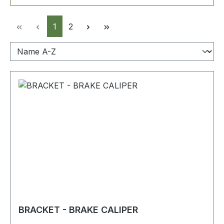
Seite
Seite
1
2
BRACKET - BRAKE CALIPER