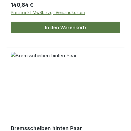
bietet sie eine Gewichtsreduzierung von bis zu 15
Regulärer Preis:
140,84 €
%. Dadurch wird die Leistung verbessert und der
Preise inkl. MwSt. zzgl. Versandkosten
Kraftstoffverbrauch sowie die Emissionen des
Fahrzeugs reduziert.
In den Warenkorb
Bremsscheiben hinten Paar