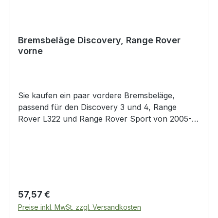
Bremsbeläge Discovery, Range Rover
vorne
Sie kaufen ein paar vordere Bremsbeläge,
passend für den Discovery 3 und 4, Range
Rover L322 und Range Rover Sport von 2005-
2009, orginal von AP. OE Vergleichsnummer:
sfp500010
Regulärer Preis:
57,57 €
Preise inkl. MwSt. zzgl. Versandkosten