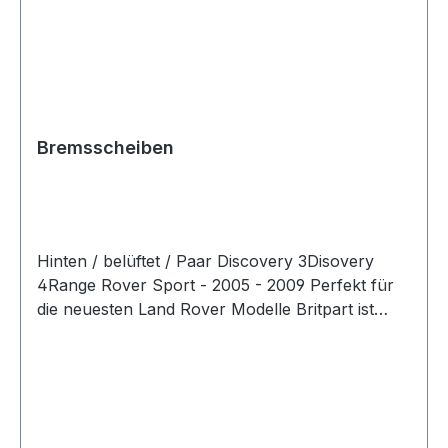
Bremsscheiben
Hinten / belüftet / Paar Discovery 3Disovery
4Range Rover Sport - 2005 - 2009 Perfekt für
die neuesten Land Rover Modelle Britpart ist
stolz darauf, offizieller Partner von Brembo zu
sein und bietet die neue Brembo Lightweight-
Bremsscheibe an, die speziell für einige der
neuesten Land Rover Modelle entwickelt wurde.
Hergestellt im selben Werk wie das Original,