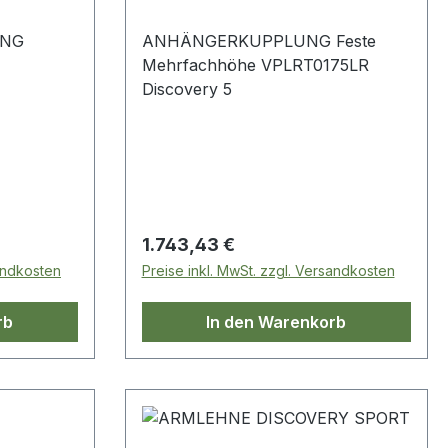
NG
ANHÄNGERKUPPLUNG Feste
Mehrfachhöhe VPLRT0175LR
Discovery 5
d)
Regulärer Preis:
1.743,43 €
sandkosten
Preise inkl. MwSt. zzgl. Versandkosten
rb
In den Warenkorb