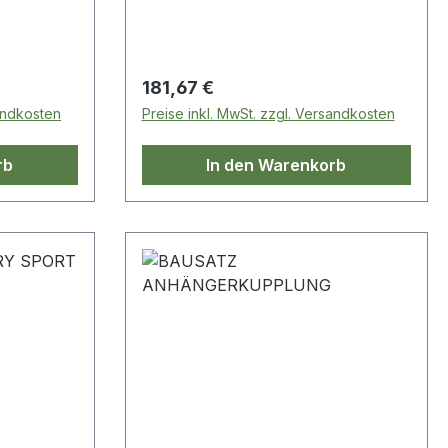
Regulärer Preis:
181,67 €
sandkosten
Preise inkl. MwSt. zzgl. Versandkosten
rb
In den Warenkorb