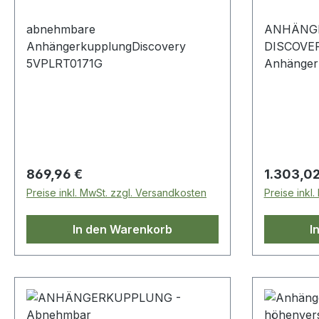
abnehmbare
ANHÄNG
AnhängerkupplungDiscovery
DISCOVER
5VPLRT0171G
Anhänger
Schnellspanner Dis
- 7 Sitzer
Regulärer Preis:
Regulärer
869,96 €
1.303,02
Preise inkl. MwSt. zzgl. Versandkosten
Preise inkl
In den Warenkorb
I