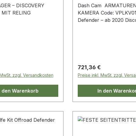
GER – DISCOVERY
Dash Cam ARMATUREN
 MIT RELING
KAMERA Code: VPLKV0
Defender – ab 2020 Disc
Sport Discovery 5 Range
Evoque – ab 2019 Range
Velar Range Rover Sport
2022 Range Rover Sport
Range Rover – ab 2013 
Rover Sport – ab 2014
 Preis:
Regulärer Preis:
721,36 €
. MwSt. zzgl. Versandkosten
Preise inkl. MwSt. zzgl. Ver
n den Warenkorb
In den Warenko