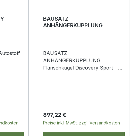
RY
BAUSATZ
ANHÄNGERKUPPLUNG
utostoff
BAUSATZ
ANHÄNGERKUPPLUNG
Flanschkugel Discovery Sport - 5-
Sitzer / 7-Sitzer (ohne Reserverad)
Regulärer Preis:
897,22 €
sandkosten
Preise inkl. MwSt. zzgl. Versandkosten