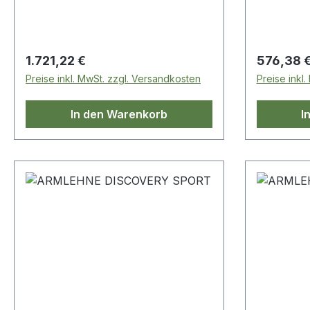
Regulärer Preis:
Regulärer
1.721,22 €
576,38 
Preise inkl. MwSt. zzgl. Versandkosten
Preise inkl
In den Warenkorb
I