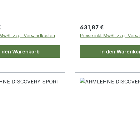
 Preis:
Regulärer Preis:
€
631,87 €
. MwSt. zzgl. Versandkosten
Preise inkl. MwSt. zzgl. Ver
n den Warenkorb
In den Warenko