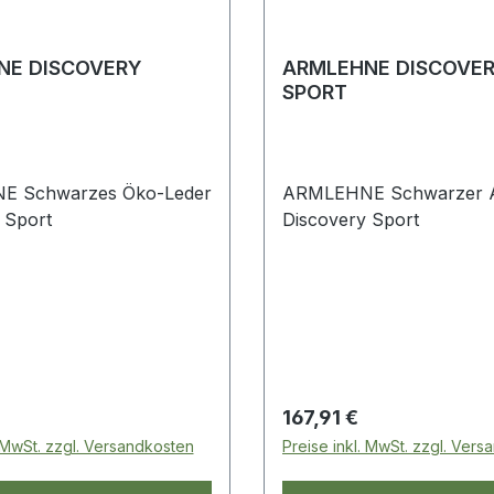
NE DISCOVERY
ARMLEHNE DISCOVE
SPORT
 Schwarzes Öko-Leder
ARMLEHNE Schwarzer A
 Sport
Discovery Sport
 Preis:
Regulärer Preis:
167,91 €
. MwSt. zzgl. Versandkosten
Preise inkl. MwSt. zzgl. Ver