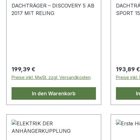
DACHTRÄGER – DISCOVERY 5 AB
DACHTRÄ
2017 MIT RELING
SPORT 15
Regulärer Preis:
Regulärer
199,39 €
193,89 €
Preise inkl. MwSt. zzgl. Versandkosten
Preise inkl
In den Warenkorb
I