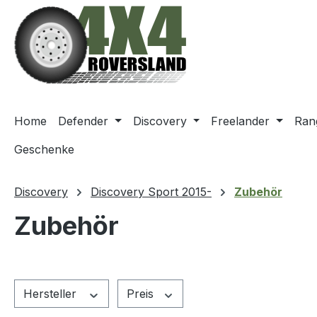
m Hauptinhalt springen
Zur Suche springen
Zur Hauptnavigation springen
Home
Defender
Discovery
Freelander
Ran
Geschenke
Discovery
Discovery Sport 2015-
Zubehör
Zubehör
Hersteller
Preis