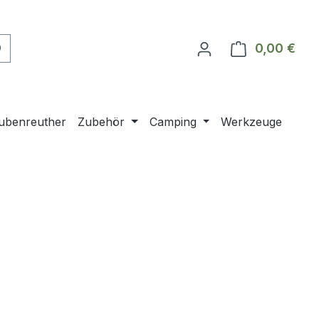
0,00 €
Ware
ubenreuther
Zubehör
Camping
Werkzeuge