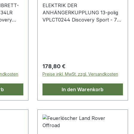
BRETT-
ELEKTRIK DER
134LR
ANHÄNGERKUPPLUNG 13-polig
overy
VPLCT0244 Discovery Sport - 7-
 Rover
Sitzer mit Reserverad
 Rover
 - 2014 -
 – ab 2023
Range
Regulärer Preis:
178,80 €
sandkosten
Preise inkl. MwSt. zzgl. Versandkosten
rb
In den Warenkorb