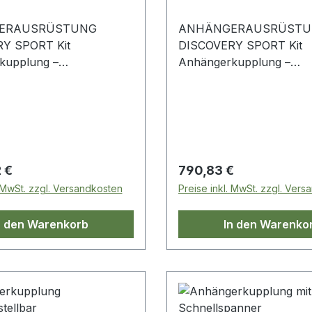
ERAUSRÜSTUNG
ANHÄNGERAUSRÜSTU
Y SPORT Kit
DISCOVERY SPORT Kit
kupplung –
Anhängerkupplung –
covery Sport
Schnellspanner Discovery Sport
 (mit Reserverad)
- 7 Sitzer (mit Reservera
 Preis:
Regulärer Preis:
 €
790,83 €
. MwSt. zzgl. Versandkosten
Preise inkl. MwSt. zzgl. Ver
n den Warenkorb
In den Warenko