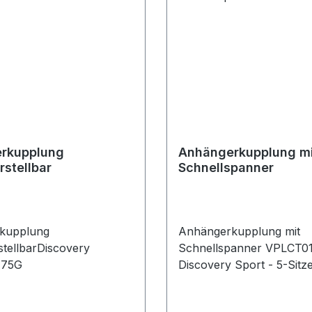
rkupplung
Anhängerkupplung mi
stellbar
Schnellspanner
kupplung
Anhängerkupplung mit
tellbarDiscovery
Schnellspanner VPLCT0
175G
Discovery Sport - 5-Sitze
Sitzer (ohne Reserverad)