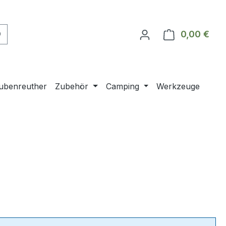
0,00 €
Ware
ubenreuther
Zubehör
Camping
Werkzeuge