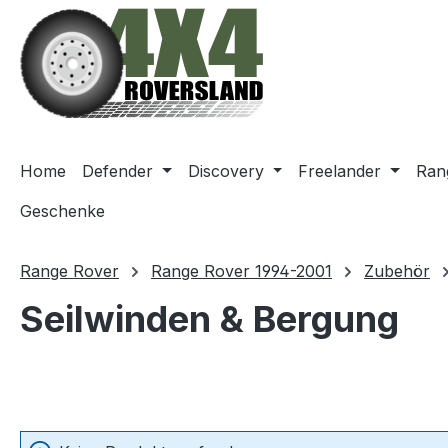
m Hauptinhalt springen
Zur Suche springen
Zur Hauptnavigation springen
Home
Defender
Discovery
Freelander
Ran
Geschenke
Range Rover
Range Rover 1994-2001
Zubehör
Seilwinden & Bergung