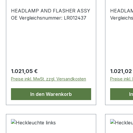
HEADLAMP AND FLASHER ASSY
HEADLAM
OE Vergleichsnummer: LR012437
Vergleic
Regulärer Preis:
Regulärer
1.021,05 €
1.021,02
Preise inkl. MwSt. zzgl. Versandkosten
Preise inkl
In den Warenkorb
I