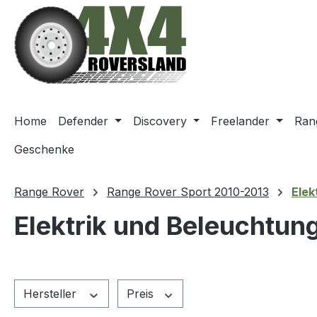
m Hauptinhalt springen
Zur Suche springen
Zur Hauptnavigation springen
Home
Defender
Discovery
Freelander
Ran
Geschenke
Range Rover
Range Rover Sport 2010-2013
Elek
Elektrik und Beleuchtun
Hersteller
Preis