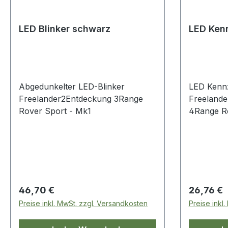
LED Blinker schwarz
LED Ken
Abgedunkelter LED-Blinker
LED Kenn
Freelander2Entdeckung 3Range
Freelande
Rover Sport - Mk1
4Range Ro
Regulärer Preis:
Regulärer
46,70 €
26,76 €
Preise inkl. MwSt. zzgl. Versandkosten
Preise inkl