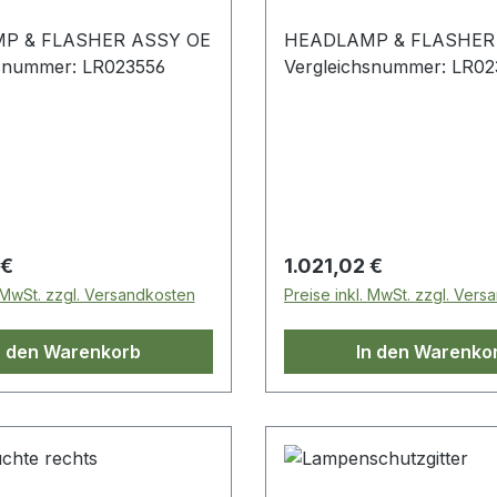
P & FLASHER ASSY OE
HEADLAMP & FLASHER
hsnummer: LR023556
Vergleichsnummer: LR02
 Preis:
Regulärer Preis:
 €
1.021,02 €
. MwSt. zzgl. Versandkosten
Preise inkl. MwSt. zzgl. Ver
n den Warenkorb
In den Warenko