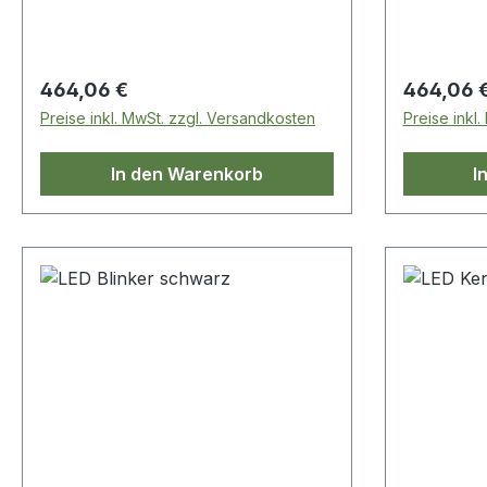
Regulärer Preis:
Regulärer
464,06 €
464,06 
Preise inkl. MwSt. zzgl. Versandkosten
Preise inkl
In den Warenkorb
I