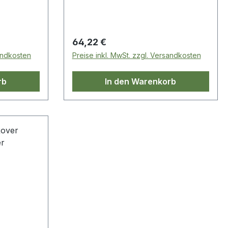
Regulärer Preis:
64,22 €
sandkosten
Preise inkl. MwSt. zzgl. Versandkosten
rb
In den Warenkorb