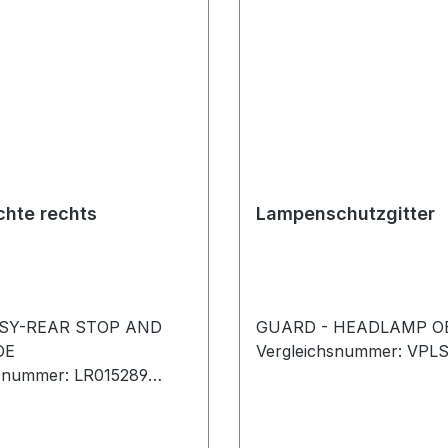
hte rechts
Lampenschutzgitter
SY-REAR STOP AND
GUARD - HEADLAMP O
OE
Vergleichsnummer: VPL
hsnummer: LR015289
1