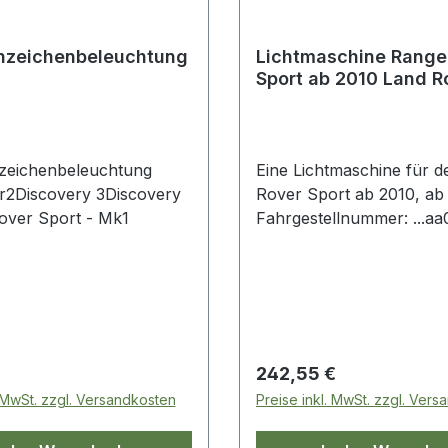
nzeichenbeleuchtung
Lichtmaschine Range
Sport ab 2010 Land R
zeichenbeleuchtung
Eine Lichtmaschine für 
r2Discovery 3Discovery
Rover Sport ab 2010, ab
ver Sport - Mk1
Fahrgestellnummer: ...a
OE vergleichsnummer: y
 Preis:
Regulärer Preis:
242,55 €
. MwSt. zzgl. Versandkosten
Preise inkl. MwSt. zzgl. Ver