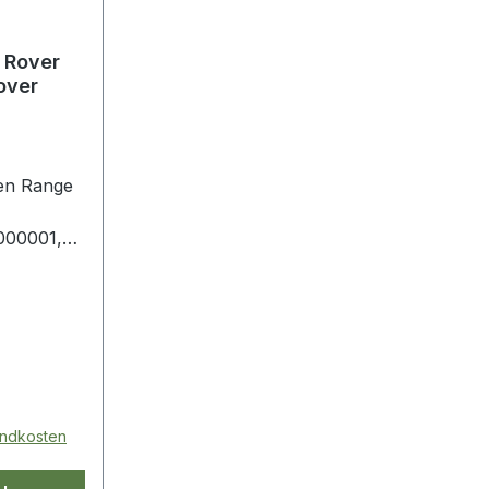
 Rover
over
den Range
a000001,
le500430
sandkosten