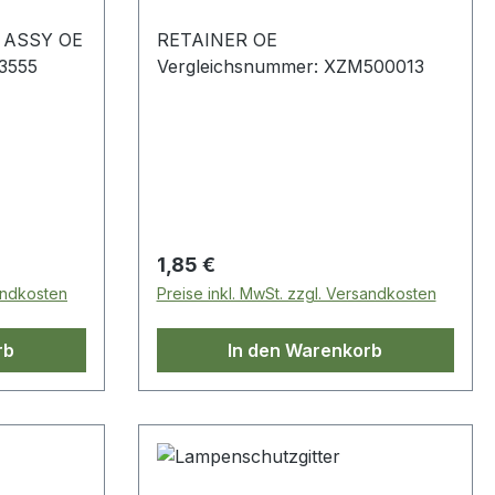
 ASSY OE
RETAINER OE
3555
Vergleichsnummer: XZM500013
Regulärer Preis:
1,85 €
sandkosten
Preise inkl. MwSt. zzgl. Versandkosten
rb
In den Warenkorb