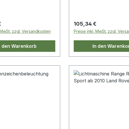
 Preis:
Regulärer Preis:
€
105,34 €
. MwSt. zzgl. Versandkosten
Preise inkl. MwSt. zzgl. Ver
n den Warenkorb
In den Warenko