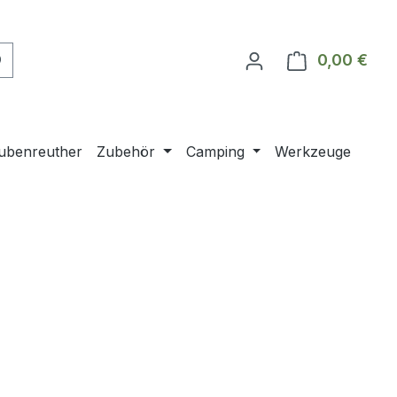
0,00 €
Ware
ubenreuther
Zubehör
Camping
Werkzeuge