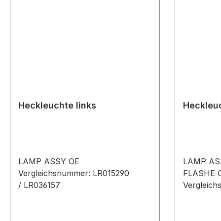
Heckleuchte links
Heckleuc
LAMP ASSY OE
LAMP AS
Vergleichsnummer: LR015290
FLASHE 
/ LR036157
Vergleic
/ LR03615