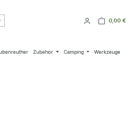
0,00 €
Ware
ubenreuther
Zubehör
Camping
Werkzeuge