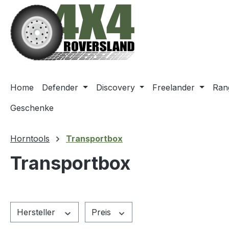
m Hauptinhalt springen
Zur Suche springen
Zur Hauptnavigation springen
Home
Defender
Discovery
Freelander
Ran
Geschenke
Horntools
Transportbox
Transportbox
Hersteller
Preis