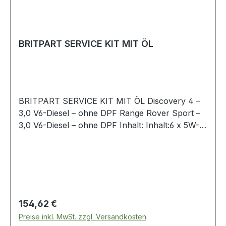
BRITPART SERVICE KIT MIT ÖL
BRITPART SERVICE KIT MIT ÖL Discovery 4 –
3,0 V6-Diesel – ohne DPF Range Rover Sport –
3,0 V6-Diesel – ohne DPF Inhalt: Inhalt:6 x 5W-
30 1 Liter Öl1 x LR013148 Ölfilter1 x PHE000112
Luftfilter1 x LR009705 Kraftstofffilter1 x
LR170345 Innenraumfilter1 x 1013938
Ölablassschraube inkl. Gummidichtung
Regulärer Preis:
154,62 €
Preise inkl. MwSt. zzgl. Versandkosten