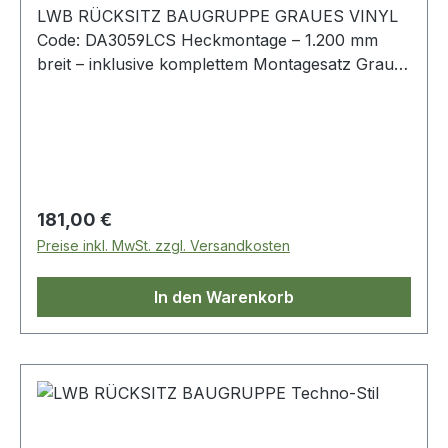
LWB RÜCKSITZ BAUGRUPPE GRAUES VINYL
Code: DA3059LCS Heckmontage – 1.200 mm
breit – inklusive komplettem Montagesatz Grau
Defender 110 - bis 2007 Serie LWB
Regulärer Preis:
181,00 €
Preise inkl. MwSt. zzgl. Versandkosten
In den Warenkorb