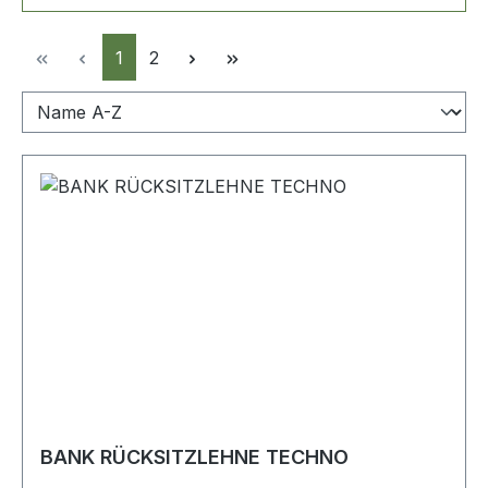
Seite
Seite
1
2
BANK RÜCKSITZLEHNE TECHNO