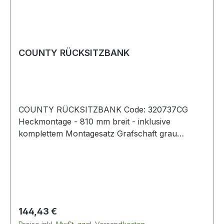
COUNTY RÜCKSITZBANK
COUNTY RÜCKSITZBANK Code: 320737CG
Heckmontage - 810 mm breit - inklusive
komplettem Montagesatz Grafschaft grau
Defender - bis 2007 Serie
Regulärer Preis:
144,43 €