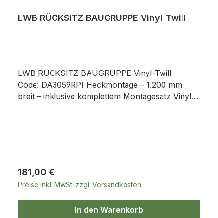
LWB RÜCKSITZ BAUGRUPPE Vinyl-Twill
LWB RÜCKSITZ BAUGRUPPE Vinyl-Twill
Code: DA3059RPI Heckmontage – 1.200 mm
breit – inklusive komplettem Montagesatz Vinyl-
Twill Defender 110 - bis 2007 Serie LWB
Regulärer Preis:
181,00 €
Preise inkl. MwSt. zzgl. Versandkosten
In den Warenkorb