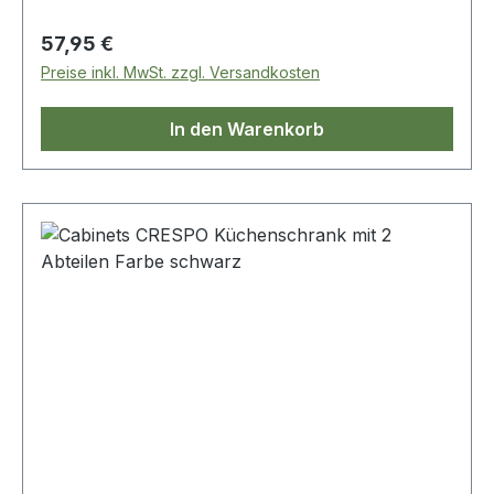
eingeklappt und ausgeklappt werden. So haben
Sie immer einen Platz im Küchenschrank,
Regulärer Preis:
57,95 €
Kühlschrank oder in der Geschirrspüle. Für
Preise inkl. MwSt. zzgl. Versandkosten
Gas-, Ceran-, Elektroherde und Induktion
geeignet.
In den Warenkorb