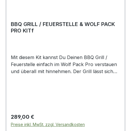
BBQ GRILL / FEUERSTELLE & WOLF PACK
PRO KITf
Mit diesem Kit kannst Du Deinen BBQ Grill /
Feuerstelle einfach im Wolf Pack Pro verstauen
und überall mit hinnehmen. Der Grill lässt sich
zusammenklappen und passt perfekt in das Wolf
Pack Pro und schafft die ideale Camp-
Kochlösung. Der BBQ-Grill / Feuerstelle kann
mit einer Dicke von 1,5 Zoll / 38 mm flach
verpackt werden kann. Verfügt über eine große
Grillfläche. Stabiler Boden für sicheres Grillen.
Regulärer Preis:
289,00 €
Schneller und einfacher Aufbau in nur 30
Preise inkl. MwSt. zzgl. Versandkosten
Sekunden. Die Seiten des Grills dienen als