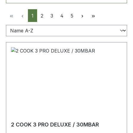
Seite
Seite
Seite
Seite
Seite
1
2
3
4
5
2 COOK 3 PRO DELUXE / 30MBAR