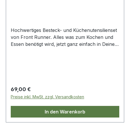
Hochwertiges Besteck- und Küchenutensilienset
von Front Runner. Alles was zum Kochen und
Essen benötigt wird, jetzt ganz einfach in Deinem
Camp aufhängen und sicher wieder einrollen
und verstauen. Natürlich ohne zu klappern.
Dieses ist nicht das übliche billige, schnell
kaputtgehende „Einweg“ Besteck. Der wertige
Besteckgriff lässt sich komfortabel in die Hand
nehmen. Dreifachvernietete Messergriffe und
Regulärer Preis:
69,00 €
doppelvernietete Gabel- und Löffelgriffe bieten
Preise inkl. MwSt. zzgl. Versandkosten
besondere Stabilität. Professionelle aus
robustem Edelstahl geschmiedete Messerklingen
In den Warenkorb
mit schwarzen Kunststoffgriffen. Die
geschmiedete Stahlklinge ist besonders stark und
resistent gegen Lochfrass und Rostflecken. Die