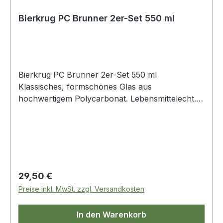
Bierkrug PC Brunner 2er-Set 550 ml
Bierkrug PC Brunner 2er-Set 550 ml
Klassisches, formschönes Glas aus
hochwertigem Polycarbonat. Lebensmittelecht.
Inhalt:2 Stück Keine Scherben Bruch- und
schlagfest Glasklare Echtglas-Optik
Umweltschonend Geruchs- und
geschmacksneutral
Regulärer Preis:
29,50 €
Preise inkl. MwSt. zzgl. Versandkosten
In den Warenkorb