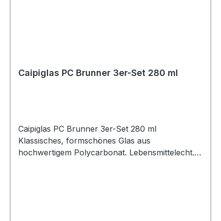
Caipiglas PC Brunner 3er-Set 280 ml
Caipiglas PC Brunner 3er-Set 280 ml
Klassisches, formschönes Glas aus
hochwertigem Polycarbonat. Lebensmittelecht.
Inhalt:2 Stück Keine Scherben Bruch- und
schlagfest Glasklare Echtglas-Optik
Umweltschonend Geruchs- und
geschmacksneutral