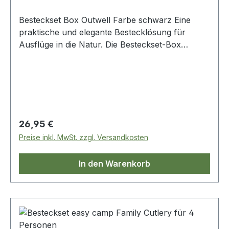
Besteckset Box Outwell Farbe schwarz Eine
praktische und elegante Bestecklösung für
Ausflüge in die Natur. Die Besteckset-Box
umfasst Besteck für vier Personen und eine Box
zum Aufbewahren. Das Besteck ist aus Edelstahl
und schwarzem Kunststoff gefertigt und liegt gut
in der Hand. 16-teiliges Set bestehend aus: 4
Messer 22 cm 4 Löffel 20,5 cm 4 Gabeln 20,5
cm 4 Teelöffel 16 cm
Regulärer Preis:
26,95 €
Preise inkl. MwSt. zzgl. Versandkosten
In den Warenkorb