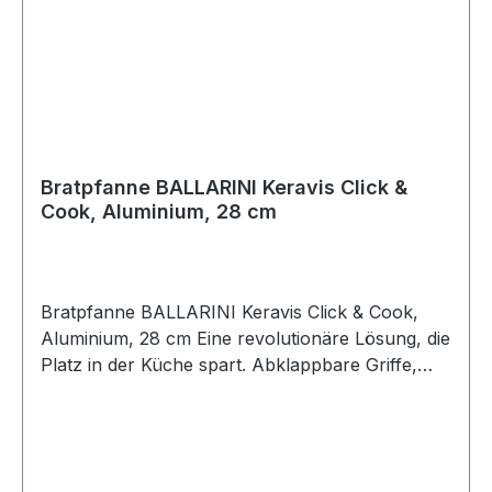
Bratpfanne BALLARINI Keravis Click &
Cook, Aluminium, 28 cm
Bratpfanne BALLARINI Keravis Click & Cook,
Aluminium, 28 cm Eine revolutionäre Lösung, die
Platz in der Küche spart. Abklappbare Griffe,
eineinander stapelbares Kochgeschirr. Die
Produktlinie Click & Cook von Ballarini ist
vielseitig einsetzbar und platz sparend. Die Griffe
können mit einer einfachen Bewegung