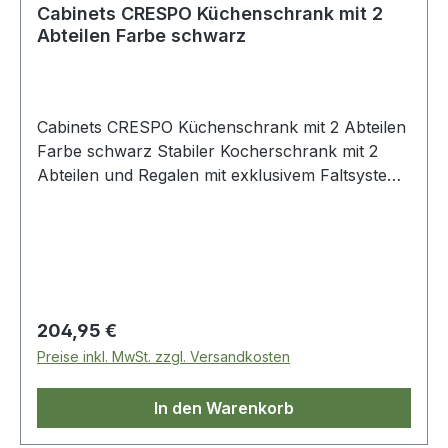
Cabinets CRESPO Küchenschrank mit 2
Abteilen Farbe schwarz
Cabinets CRESPO Küchenschrank mit 2 Abteilen
Farbe schwarz Stabiler Kocherschrank mit 2
Abteilen und Regalen mit exklusivem Faltsystem.
HPL-Deckplatte (Hochdrucklaminat), beständig
gegen hohe Temperaturen und Feuchtigkeit.
Verstellbare Beine mit Stabilisatoren.
Material:Bezug: 60 % Polyester, 40 %
PolychloridGestell: Aluminium
Lieferumfang:Inklusive Tragetasche
Regulärer Preis:
204,95 €
Herstellerfarbe schwarz Farbe schwarz Gewicht
Preise inkl. MwSt. zzgl. Versandkosten
5,5 kg Breite Packmaß 69 cm Höhe Packmaß 76
cm Tiefe Packmaß 14 cm Länge Packmaß 69 cm
In den Warenkorb