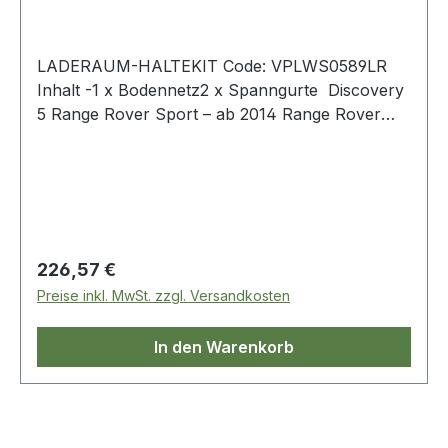
LADERAUM-HALTEKIT Code: VPLWS0589LR
Inhalt -1 x Bodennetz2 x Spanngurte Discovery
5 Range Rover Sport – ab 2014 Range Rover
L322 - 2010 - 2012 Range Rover L405
Regulärer Preis:
226,57 €
Preise inkl. MwSt. zzgl. Versandkosten
In den Warenkorb