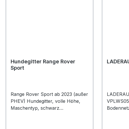
Hundegitter Range Rover
LADERA
Sport
Range Rover Sport ab 2023 (außer
LADERAU
PHEV) Hundegitter, volle Höhe,
VPLWS0589
Maschentyp, schwarz
Bodennet
Beschreibung: Stabil und einfach
Discovery
zu montieren, ohne
ab 2014 R
Fahrzeugmodifikationen. Inklusive
- 2012 Ra