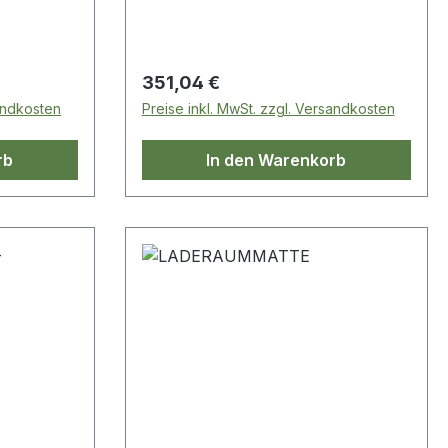
Regulärer Preis:
351,04 €
sandkosten
Preise inkl. MwSt. zzgl. Versandkosten
rb
In den Warenkorb