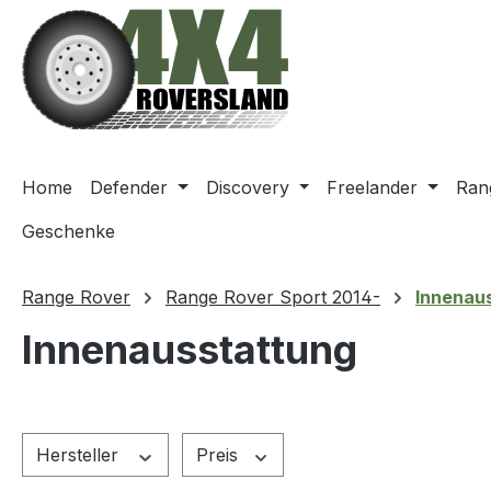
m Hauptinhalt springen
Zur Suche springen
Zur Hauptnavigation springen
Home
Defender
Discovery
Freelander
Ran
Geschenke
Range Rover
Range Rover Sport 2014-
Innenau
Innenausstattung
Hersteller
Preis