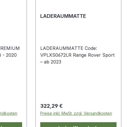
LADERAUMMATTE
PREMIUM
LADERAUMMATTE Code:
8 - 2020
VPLXS0672LR Range Rover Sport
– ab 2023
Regulärer Preis:
322,29 €
sandkosten
Preise inkl. MwSt. zzgl. Versandkosten