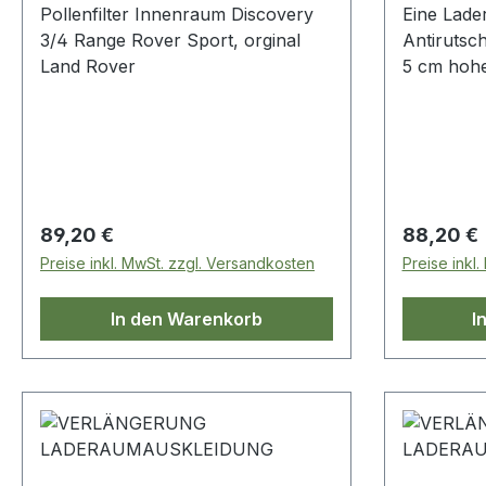
Pollenfilter Innenraum Discovery
Eine Lade
3/4 Range Rover Sport, orginal
Antirutsc
Land Rover
5 cm hohe
Range Rov
Regulärer Preis:
Regulärer
89,20 €
88,20 €
Preise inkl. MwSt. zzgl. Versandkosten
Preise inkl
In den Warenkorb
I