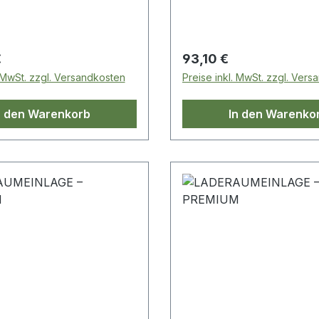
 Preis:
Regulärer Preis:
€
93,10 €
. MwSt. zzgl. Versandkosten
Preise inkl. MwSt. zzgl. Ver
n den Warenkorb
In den Warenko