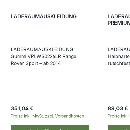
LADERAUMAUSKLEIDUNG
LADERA
PREMIU
LADERAUMAUSKLEIDUNG
LADERAU
Gummi VPLWS0226LR Range
Halbharte
Rover Sport – ab 2014
rutschfeste
Rover L4
Regulärer Preis:
Regulärer
351,04 €
88,03 €
Preise inkl. MwSt. zzgl. Versandkosten
Preise inkl