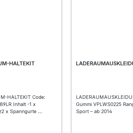
UM-HALTEKIT
LADERAUMAUSKLEID
M-HALTEKIT Code:
LADERAUMAUSKLEID
LR Inhalt -1 x
Gummi VPLWS0225 Range Rover
z2 x Spanngurte
Sport – ab 2014
 5 Range Rover Sport –
ange Rover L322 - 2010
nge Rover L405