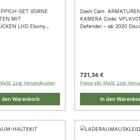
PPICH-SET VORNE
Dash Cam ARMATUREN
TEN MIT
KAMERA Code: VPLKV0
CKEN LHD Ebony
Defender – ab 2020 Disc
R Range Rover
Sport Discovery 5 Range
b 2014
Evoque – ab 2019 Range
Velar Range Rover Sport
2022 Range Rover Sport
Range Rover – ab 2013 
Rover Sport – ab 2014
 Preis:
Regulärer Preis:
721,36 €
. MwSt. zzgl. Versandkosten
Preise inkl. MwSt. zzgl. Ver
n den Warenkorb
In den Warenko