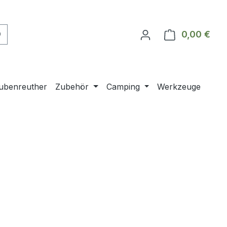
0,00 €
Ware
ubenreuther
Zubehör
Camping
Werkzeuge