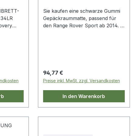
BRETT-
Sie kaufen eine schwarze Gummi
134LR
Gepäckraummatte, passend für
overy
den Range Rover Sport ab 2014.
 Rover
OE
 Rover
Vergleichsnummer: VPLSS0043
 - 2014 -
 – ab 2023
Range
Regulärer Preis:
94,77 €
sandkosten
Preise inkl. MwSt. zzgl. Versandkosten
rb
In den Warenkorb