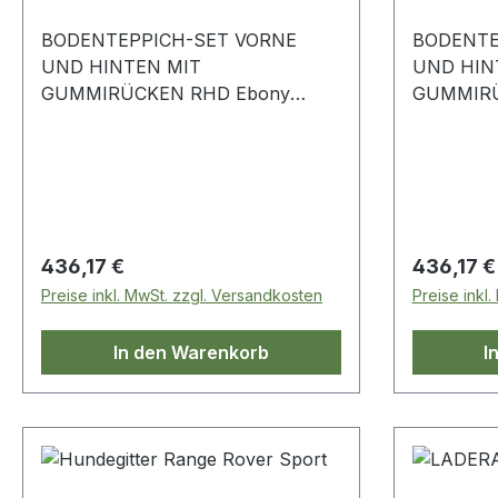
BODENTEPPICH-SET VORNE
BODENTE
UND HINTEN MIT
UND HIN
GUMMIRÜCKEN RHD Ebony
GUMMIRÜ
VPLWS0374PVJLR Range Rover
VPLWS0375PVJL
Sport – ab 2014
Sport – a
Regulärer Preis:
Regulärer
436,17 €
436,17 €
Preise inkl. MwSt. zzgl. Versandkosten
Preise inkl
In den Warenkorb
I