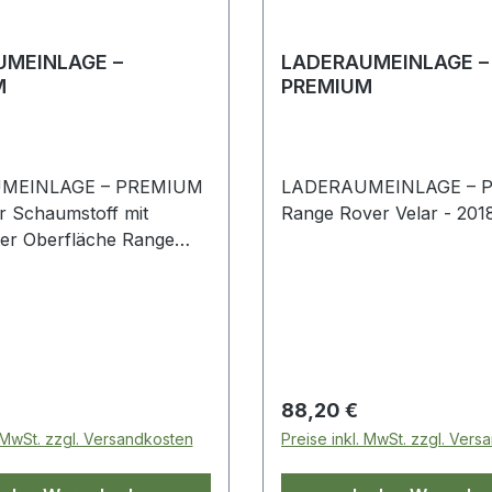
UMEINLAGE –
LADERAUMEINLAGE –
M
PREMIUM
MEINLAGE – PREMIUM
LADERAUMEINLAGE – 
r Schaumstoff mit
Range Rover Velar - 201
r Oberfläche Range
05
 Preis:
Regulärer Preis:
88,20 €
. MwSt. zzgl. Versandkosten
Preise inkl. MwSt. zzgl. Ver