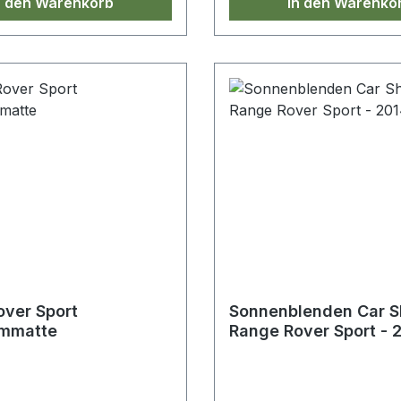
n den Warenkorb
In den Warenko
ver Sport
Sonnenblenden Car 
mmatte
Range Rover Sport - 
2022