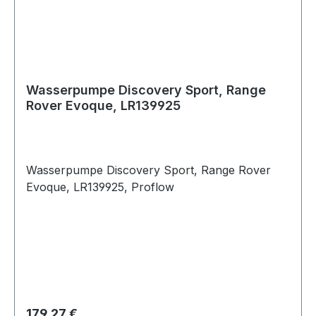
Wasserpumpe Discovery Sport, Range
Rover Evoque, LR139925
Wasserpumpe Discovery Sport, Range Rover
Evoque, LR139925, Proflow
Regulärer Preis:
179,27 €