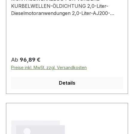
KURBELWELLEN-ÖLDICHTUNG 2,0-Liter-
Dieselmotoranwendungen 2,0-Liter-AJ200-
Dieselmotoren (Motorcode AJ200/204DT)
Defender - ab 2020 Discovery Sport - 2015 -
2019 Range Rover Evoque - 2015 - 2019 Range
Rover Sport - 2016 - 2018 Range Rover Velar -
ab 2017 E-Pace - from 2017 / F-Pace - 2016 -
2020 XE - 2015 - 2020 / XF - 2015 - 2020
Regulärer Preis:
Ab
96,89 €
Preise inkl. MwSt. zzgl. Versandkosten
Details