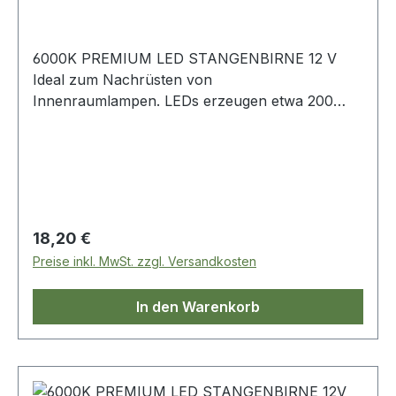
6000K PREMIUM LED STANGENBIRNE 12 V
Ideal zum Nachrüsten von
Innenraumlampen. LEDs erzeugen etwa 200
Lumen und eine Farbtemperatur von 600 K. Sie
halten etwa 5 mal länger als eine
Standardbirne. 2 Watt. 586438LED Defender -
ab 1987 Discovery 1, 2 Freelander 1 Range
Rover Classic -1986 - 1994 Range Rover P38
Regulärer Preis:
18,20 €
Preise inkl. MwSt. zzgl. Versandkosten
In den Warenkorb