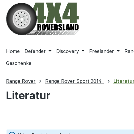
m Hauptinhalt springen
Zur Suche springen
Zur Hauptnavigation springen
Home
Defender
Discovery
Freelander
Ran
Geschenke
Range Rover
Range Rover Sport 2014-
Literatu
Literatur