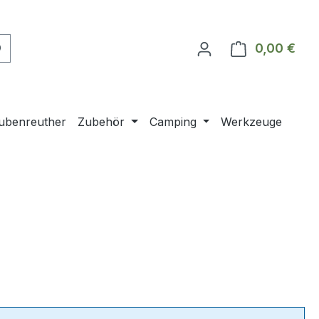
0,00 €
Ware
ubenreuther
Zubehör
Camping
Werkzeuge