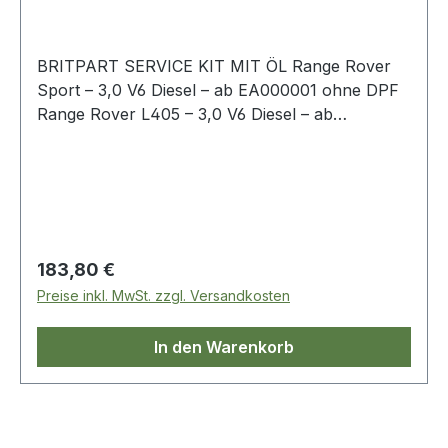
BRITPART SERVICE KIT MIT ÖL Range Rover
Sport – 3,0 V6 Diesel – ab EA000001 ohne DPF
Range Rover L405 – 3,0 V6 Diesel – ab
EA000001 ohne DPF Inhalt:6 x 5W-30 1 Liter Öl1
x LR013148 Ölfilter2 x LR161843 Luftfilter1 x
LR041978 Kraftstofffilter1 x LR161566
Innenraumfilter1 x 1013938 Ölablassschraube
inkl. Gummidichtung
Regulärer Preis:
183,80 €
Preise inkl. MwSt. zzgl. Versandkosten
In den Warenkorb