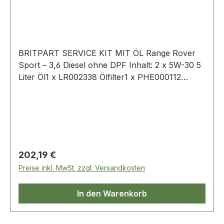
BRITPART SERVICE KIT MIT ÖL Range Rover
Sport – 3,6 Diesel ohne DPF Inhalt: 2 x 5W-30 5
Liter Öl1 x LR002338 Ölfilter1 x PHE000112
Luftfilter1 x LR009705 Kraftstofffilter1 x
LR170345 Innenraumfilter2 x 1013938
Ölablassschraube inkl. Gummidichtung
Regulärer Preis:
202,19 €
Preise inkl. MwSt. zzgl. Versandkosten
In den Warenkorb