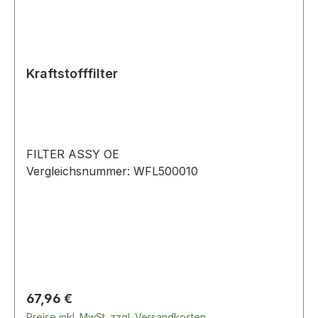
Kraftstofffilter
FILTER ASSY OE
Vergleichsnummer: WFL500010
Regulärer Preis:
67,96 €
Preise inkl. MwSt. zzgl. Versandkosten