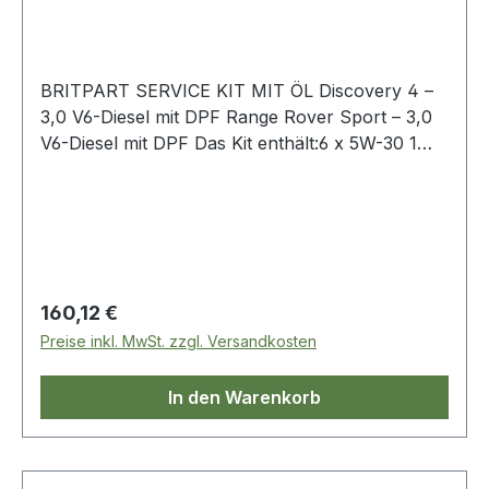
BRITPART SERVICE KIT MIT ÖL Discovery 4 –
3,0 V6-Diesel mit DPF Range Rover Sport – 3,0
V6-Diesel mit DPF Das Kit enthält:6 x 5W-30 1
Liter Öl1 x LR013148 Ölfilter1 x PHE000112
Luftfilter1 x LR170345 Innenraumfilter1 x
LR009705 Kraftstofffilter1 x 1013938
Ölablassschraube inkl. Gummidichtung
Regulärer Preis:
160,12 €
Preise inkl. MwSt. zzgl. Versandkosten
In den Warenkorb