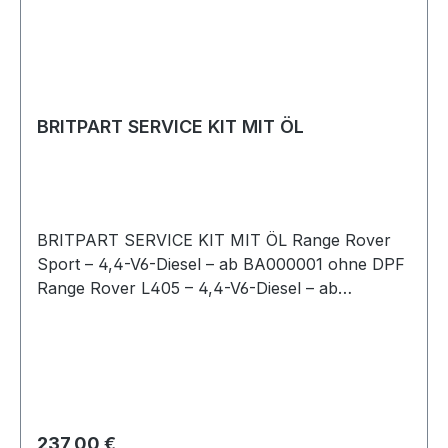
BRITPART SERVICE KIT MIT ÖL
BRITPART SERVICE KIT MIT ÖL Range Rover
Sport – 4,4-V6-Diesel – ab BA000001 ohne DPF
Range Rover L405 – 4,4-V6-Diesel – ab
BA000001 ohne DPF Inhalt:2 x 5W-30 5 Liter Öl1
x LR022896 Ölfilter2 x LR161843 Luftfilter1 x
LR072610 Kraftstofffilter1 x LR161566
Innenraumfilter1 x 1013938 Ölablassschraube
inkl. Gummidichtung
Regulärer Preis:
237,00 €