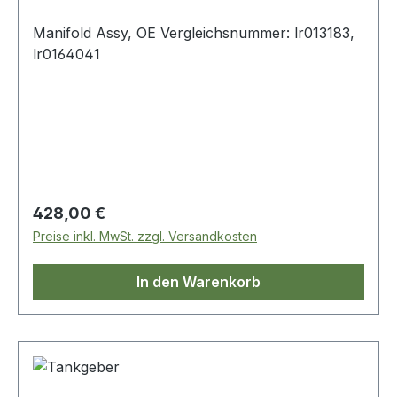
Manifold Assy, OE Vergleichsnummer: lr013183,
lr0164041
Regulärer Preis:
428,00 €
Preise inkl. MwSt. zzgl. Versandkosten
In den Warenkorb