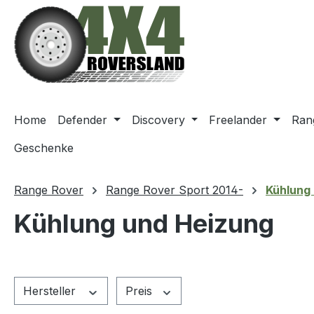
m Hauptinhalt springen
Zur Suche springen
Zur Hauptnavigation springen
Home
Defender
Discovery
Freelander
Ran
Geschenke
Range Rover
Range Rover Sport 2014-
Kühlung
Kühlung und Heizung
Hersteller
Preis