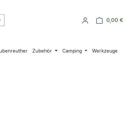
0,00 €
Ware
ubenreuther
Zubehör
Camping
Werkzeuge