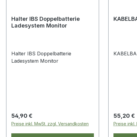
Ladezustand der Batterien,
Ladespannung der Lichtmaschine,
oder Solaranlage. Desweiteren
Halter IBS Doppelbatterie
KABELB
Ladesystem Monitor
bietet das System einen Alarm bei
niedrigem Ladezustand. Weiterhin
besteht dann die Möglichkeit einer
manuellen Verbindungsfunktion.
Halter IBS Doppelbatterie
KABELBA
Ladesystem Monitor
Regulärer Preis:
Regulärer
54,90 €
55,20 €
Preise inkl. MwSt. zzgl. Versandkosten
Preise inkl