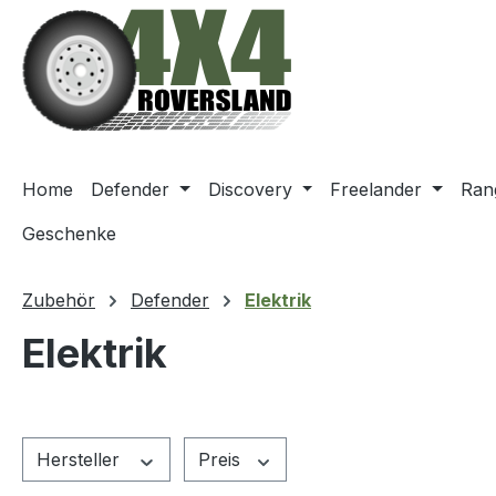
m Hauptinhalt springen
Zur Suche springen
Zur Hauptnavigation springen
Home
Defender
Discovery
Freelander
Ran
Geschenke
Zubehör
Defender
Elektrik
Elektrik
Hersteller
Preis