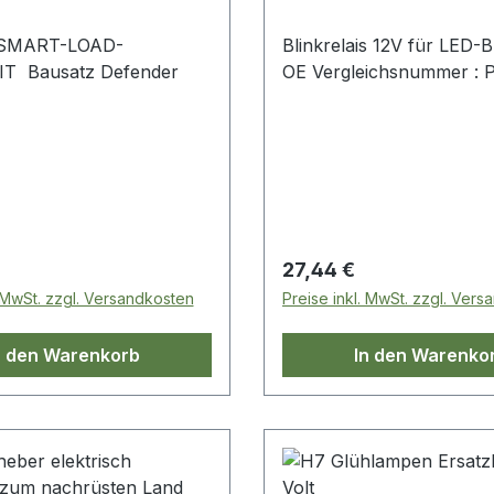
-SMART-LOAD-
Blinkrelais 12V für LED-
T Bausatz Defender
OE Vergleichsnummer : 
 Preis:
Regulärer Preis:
27,44 €
. MwSt. zzgl. Versandkosten
Preise inkl. MwSt. zzgl. Ver
n den Warenkorb
In den Warenko