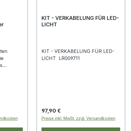
KIT - VERKABELUNG FÜR LED-
er
LICHT
tten
KIT - VERKABELUNG FÜR LED-
ie
LICHT LR009711
s
2006
Regulärer Preis:
97,90 €
sandkosten
Preise inkl. MwSt. zzgl. Versandkosten