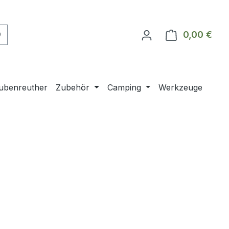
0,00 €
Ware
ubenreuther
Zubehör
Camping
Werkzeuge