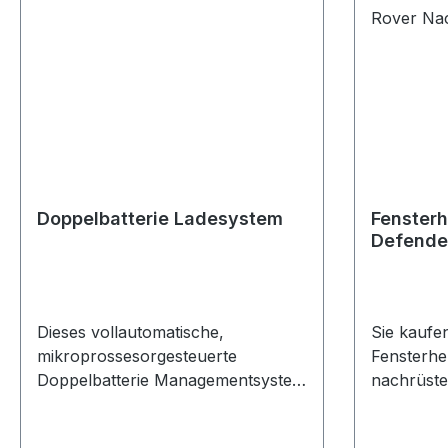
Doppelbatterie Ladesystem
Fensterh
Defende
Land Rov
Dieses vollautomatische,
Sie kaufen
mikroprossesorgesteuerte
Fensterhe
Doppelbatterie Managementsystem
nachrüste
aus Schweizer Produktion trennt
Defender
die Starterbatterie von der