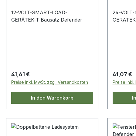
12-VOLT-SMART-LOAD-
24-VOLT
GERÄTEKIT Bausatz Defender
GERÄTEKI
Regulärer Preis:
Regulärer
41,61 €
41,07 €
Preise inkl. MwSt. zzgl. Versandkosten
Preise inkl
In den Warenkorb
I