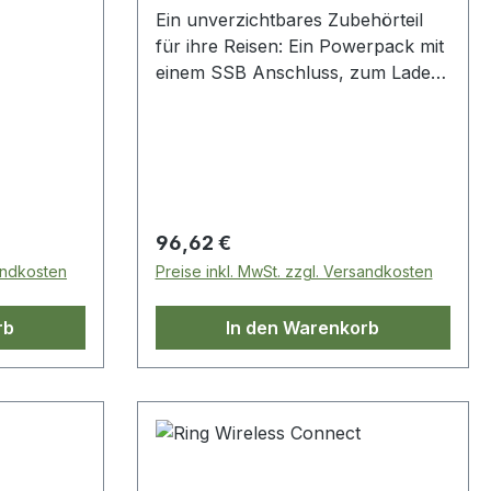
Ein unverzichtbares Zubehörteil
für ihre Reisen: Ein Powerpack mit
einem SSB Anschluss, zum Laden
von Notebook, Smartphone ....,
außerdem kann es als starthilfe
genutzt werden, mit einem
Startstrom von 200A, und alles
verteilt auf ein Gewicht von 300g
und 131x75xx25 mm
Regulärer Preis:
96,62 €
sandkosten
Preise inkl. MwSt. zzgl. Versandkosten
rb
In den Warenkorb