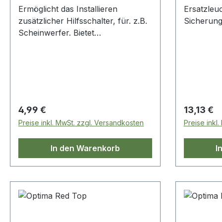
Ermöglicht das Installieren
Ersatzleuc
zusätzlicher Hilfsschalter, für. z.B.
Sicherun
Scheinwerfer. Bietet
Montagelöcher für Zusatzschalter,
für z.B. Scheinwerfer o.ä.Wird auf
dem Armaturenbrett installiert.
Regulärer Preis:
Regulärer
4,99 €
13,13 €
Preise inkl. MwSt. zzgl. Versandkosten
Preise inkl
In den Warenkorb
I