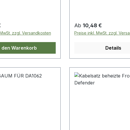
 Preis:
Regulärer Preis:
€
Ab
10,48 €
. MwSt. zzgl. Versandkosten
Preise inkl. MwSt. zzgl. Ver
n den Warenkorb
Details