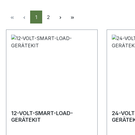
Seite
Seite
1
2
12-VOLT-SMART-LOAD-
24-VOLT
GERÄTEKIT
GERÄTEK