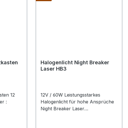
zkasten
Halogenlicht Night Breaker
Laser HB3
sten 12
12V / 60W Leistungsstarkes
r :
Halogenlicht für hohe Ansprüche
Night Breaker Laser
Halogenlampen leuchten dank
Laserablationstechnologie bis zu