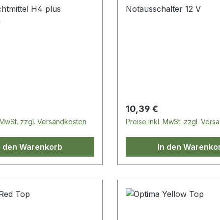
htmittel H4 plus
Notausschalter 12 V
g
 Preis:
Regulärer Preis:
10,39 €
. MwSt. zzgl. Versandkosten
Preise inkl. MwSt. zzgl. Ver
n den Warenkorb
In den Warenko