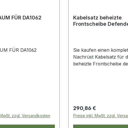
AUM FÜR DA1062
Kabelsatz beheizte
Frontscheibe Defend
UM FÜR DA1062
Sie kaufen einen komple
Nachrüst Kabelsatz für d
beheizte Frontscheibe de
Defender. Defender bis 
 Preis:
Regulärer Preis:
290,86 €
. MwSt. zzgl. Versandkosten
Preise inkl. MwSt. zzgl. Ver