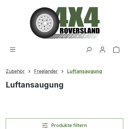
Zum Hauptinhalt springen
Ware
Zubehör
Freelander
Luftansaugung
Luftansaugung
Produkte filtern