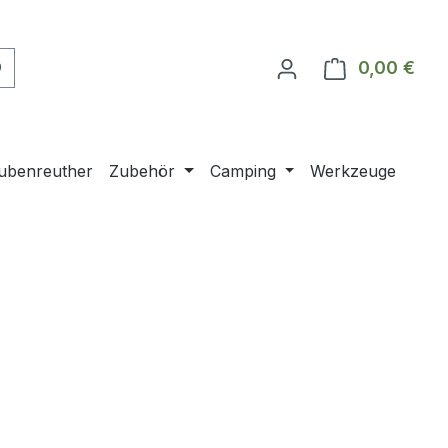
0,00 €
Ware
ubenreuther
Zubehör
Camping
Werkzeuge