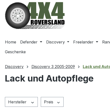
m Hauptinhalt springen
Zur Suche springen
Zur Hauptnavigation springen
Home
Defender
Discovery
Freelander
Ran
Geschenke
Discovery
Discovery 3 2005-2009
Lack und Aut
Lack und Autopflege
Hersteller
Preis