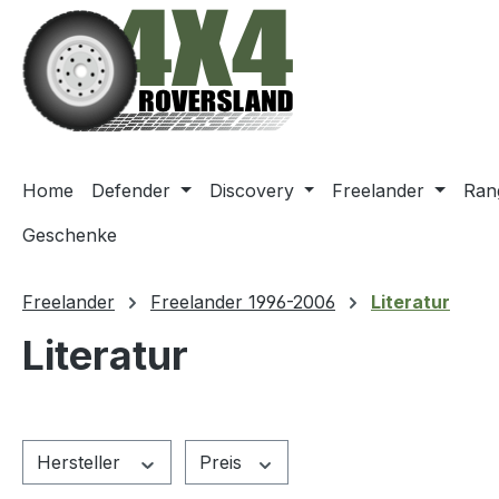
m Hauptinhalt springen
Zur Suche springen
Zur Hauptnavigation springen
Home
Defender
Discovery
Freelander
Ran
Geschenke
Freelander
Freelander 1996-2006
Literatur
Literatur
Hersteller
Preis