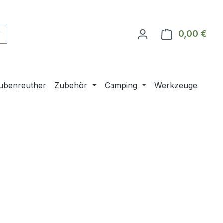
0,00 €
Ware
ubenreuther
Zubehör
Camping
Werkzeuge