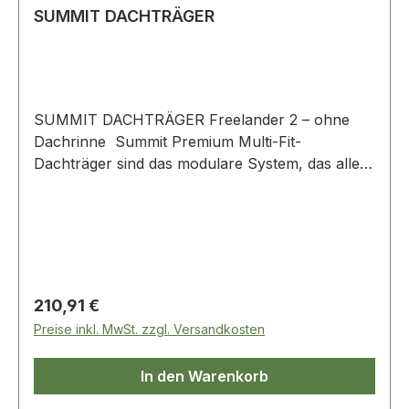
SUMMIT DACHTRÄGER
SUMMIT DACHTRÄGER Freelander 2 – ohne
Dachrinne Summit Premium Multi-Fit-
Dachträger sind das modulare System, das alle
Anforderungen an die Beladung von Gütern auf
dem Dach mit größter Sorgfalt in Bezug auf
Qualität, Design und Sicherheit erfüllt.
> Dachträger aus Stahl mit rutschfester
Beschichtung> Dachträgerprofil – 30 mm x 20
mm> Komplett montiert und
Regulärer Preis:
210,91 €
gebrauchsfertig> Drei Jahre Garantie> Nach
Preise inkl. MwSt. zzgl. Versandkosten
TÜV-Standards hergestellt> Maximale
Belastung 75 kg
In den Warenkorb