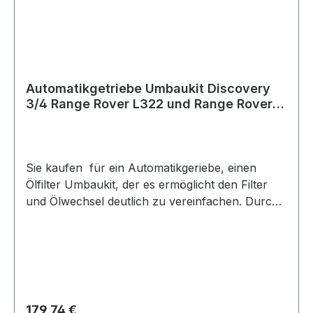
Automatikgetriebe Umbaukit Discovery
3/4 Range Rover L322 und Range Rover
Sport
Sie kaufen für ein Automatikgeriebe, einen
Ölfilter Umbaukit, der es ermöglicht den Filter
und Ölwechsel deutlich zu vereinfachen. Durch
diesen Kit muß weder der Motor angehoben
werden noch die Auspuffanlage demontiert
werden. Die neue Ölwanne ist aus Stahl, und
nicht mehr aus Plastik. Passend für Discovery
3/4, Range Rover Sport und Range Rover L322
7 L Öl werden benötigt. Für diese Fahrzeuge
Regulärer Preis:
179,74 €