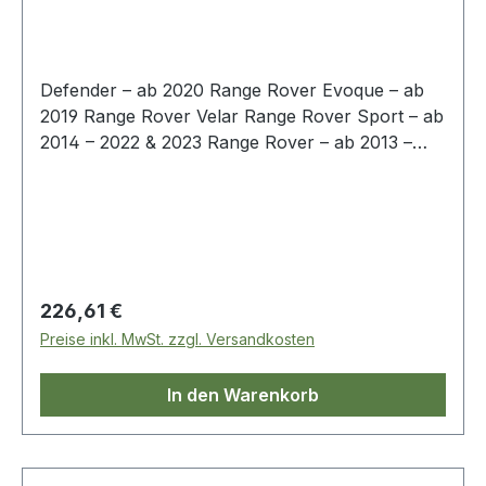
Defender – ab 2020 Range Rover Evoque – ab
2019 Range Rover Velar Range Rover Sport – ab
2014 – 2022 & 2023 Range Rover – ab 2013 –
2021 & 2022 > Batterien werden auf der
gleichen Ausrüstung wie OE-Batterien hergestellt
und verwenden die gleichen Komponenten, um
eine gleichbleibende Qualität und Leistung zu
gewährleisten> Original Equipment (OE)-
Qualitätsstandards, die sicherstellen, dass die
Regulärer Preis:
226,61 €
Batterien den Benutzer nicht im Stich
Preise inkl. MwSt. zzgl. Versandkosten
lassen> Batterien sind recycelbar und tragen
dazu bei die Umwelt schützen
In den Warenkorb