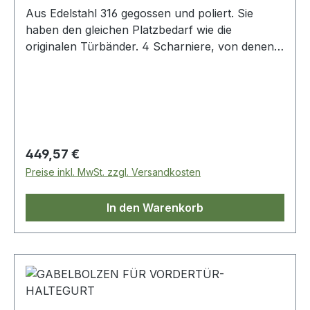
Aus Edelstahl 316 gegossen und poliert. Sie
haben den gleichen Platzbedarf wie die
originalen Türbänder. 4 Scharniere, von denen 2
die zu montierenden Löcher enthalten der
Außenspiegel. Komplett mit Befestigungen.> 8 x
M8 A2-70 x 40 mm Senkkopfschrauben T40> 8
x M8 A2-70 x 55 mm Senkkopfschrauben T40>
8 flache Unterlegscheiben M8 A4> 8 x M8 A4-
80 Nylonmuttern> 1 x T40-Bit
Regulärer Preis:
449,57 €
Preise inkl. MwSt. zzgl. Versandkosten
In den Warenkorb