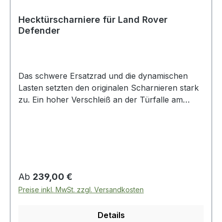
Hecktürscharniere für Land Rover
Defender
Das schwere Ersatzrad und die dynamischen
Lasten setzten den originalen Scharnieren stark
zu. Ein hoher Verschleiß an der Türfalle am
Schloss und das Knarzen und Klappern der
Hecktüre kennen viele Defender-Fahrer. Aus
diesem Grund haben wir auch hier ein stabiles
Scharnier-Set aus einer
Aluminium/Titanlegierung aus dem Flugzeugbau
entwickelt. Versehen mit einer austauschbaren
Regulärer Preis:
Ab
239,00 €
Lagerbuchse und einem abschmierbaren Bolzen
Preise inkl. MwSt. zzgl. Versandkosten
aus Edelstahl lassen dieses Scharniere die
Belastungen der Hecktür auf Dauer ertragen
Details
ohne zu Verschleißen. Externe Anbauten wie ein