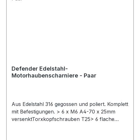
Defender Edelstahl-
Motorhaubenscharniere - Paar
Aus Edelstahl 316 gegossen und poliert. Komplett
mit Befestigungen. > 6 x M6 A4-70 x 25mm
versenktTorxkopfschrauben T25> 6 flache
Unterlegscheiben M6 A4> 6 gezackte M6 A4-
80-Flanschmuttern