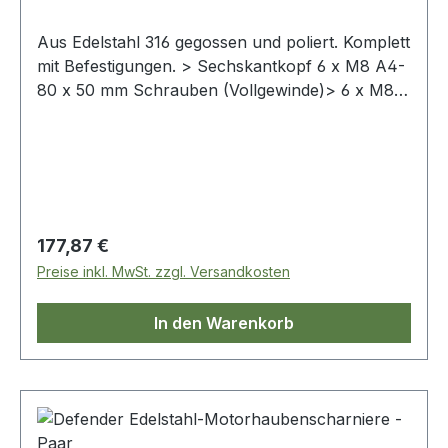
Aus Edelstahl 316 gegossen und poliert. Komplett
mit Befestigungen. > Sechskantkopf 6 x M8 A4-
80 x 50 mm Schrauben (Vollgewinde)> 6 x M8
A4 Federscheiben> 6 x M8 A4
Unterlegscheiben
Regulärer Preis:
177,87 €
Preise inkl. MwSt. zzgl. Versandkosten
In den Warenkorb