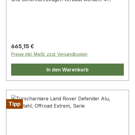
Scharniere mit VA-Scharnierbolzen kpl. mit
Befestigungsteilen. schwarz
Regulärer Preis:
665,15 €
Preise inkl. MwSt. zzgl. Versandkosten
In den Warenkorb
Tipp