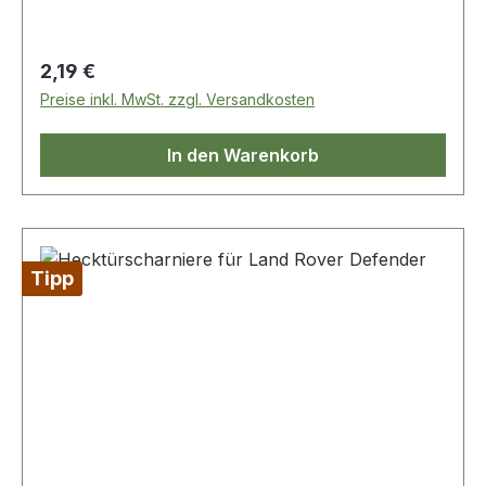
Regulärer Preis:
2,19 €
Preise inkl. MwSt. zzgl. Versandkosten
In den Warenkorb
Tipp