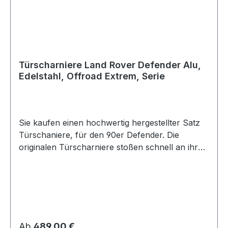
Türscharniere Land Rover Defender Alu,
Edelstahl, Offroad Extrem, Serie
Sie kaufen einen hochwertig hergestellter Satz
Türschaniere, für den 90er Defender. Die
originalen Türscharniere stoßen schnell an ihre
Grenzen. Sie schlagen aus, bilden Rost der oft
unschön an der ganzen Türe runter läuft.
Feuchtigkeit kann ins Auto dringen. Erfahrene
Landy-Fahrer kennen diese Probleme nur zu
gut. Und genau dafür gibts jetzt dauerhaft
Abhilfe. Die aus hochfestem Flugzeug-
Regulärer Preis:
Ab
489,00 €