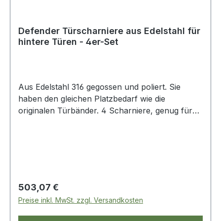
Defender Türscharniere aus Edelstahl für
hintere Türen - 4er-Set
Aus Edelstahl 316 gegossen und poliert. Sie
haben den gleichen Platzbedarf wie die
originalen Türbänder. 4 Scharniere, genug für
die Türen der 2. Reihe. Komplett mit
Befestigungen.> 8xM8A2-70x55mm
Senkkopfschrauben T40> 4
Senkkopfschrauben T40 M8 A2-70 x 85 mm> 4
Senkkopfschrauben T40 M8 A2-70 x 96 mm>
16 flache Unterlegscheiben M8 A4> 16 x M8
Regulärer Preis:
503,07 €
A4-80 Nylonmuttern> 1 x T40 Bit
Preise inkl. MwSt. zzgl. Versandkosten