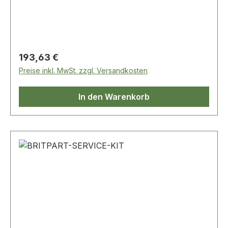
LR001247 Ölfilter1 x LR005816 Luftfilter1 x
LR001313 Kraftstofffilter1 x LR056138
Innenraumfilter1 x LR006295
Ablassschraubendichtung
Regulärer Preis:
193,63 €
Preise inkl. MwSt. zzgl. Versandkosten
In den Warenkorb