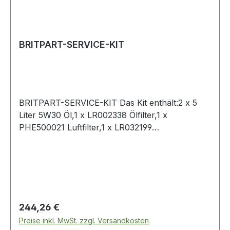
BRITPART-SERVICE-KIT
BRITPART-SERVICE-KIT Das Kit enthält:2 x 5
Liter 5W30 Öl,1 x LR002338 Ölfilter,1 x
PHE500021 Luftfilter,1 x LR032199
Innenraumfilter,1 x WJI500030 Kraftstofffilter,1 x
1013938 Ölablassschraube inkl. Gummidichtung
Range Rover L322 – 3,6-V8-Diesel – mit DPF
Regulärer Preis:
244,26 €
Preise inkl. MwSt. zzgl. Versandkosten