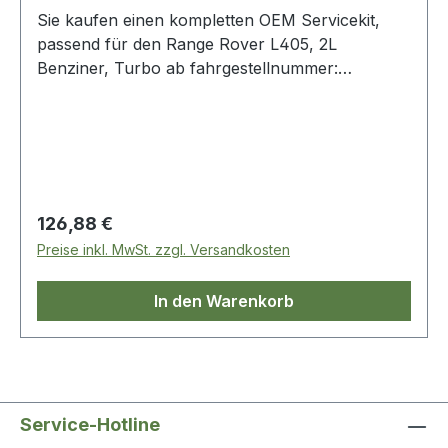
Sie kaufen einen kompletten OEM Servicekit,
passend für den Range Rover L405, 2L
Benziner, Turbo ab fahrgestellnummer:
fa000001, und Range Rover Sport ab 2014
Ölfilter Luftfilter Pollenfilter Dichtung,
Ablassschraube 4 Zündkerzen alles
Markenartikel
Regulärer Preis:
126,88 €
Preise inkl. MwSt. zzgl. Versandkosten
In den Warenkorb
Service-Hotline