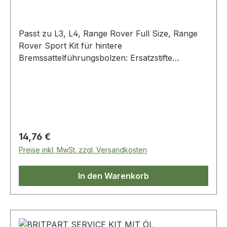
Passt zu L3, L4, Range Rover Full Size, Range
Rover Sport Kit für hintere
Bremssattelführungsbolzen: Ersatzstifte
Manschetten Montagefett
Regulärer Preis:
14,76 €
Preise inkl. MwSt. zzgl. Versandkosten
In den Warenkorb