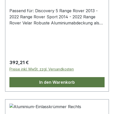
Passend für: Discovery 5 Range Rover 2013 -
2022 Range Rover Sport 2014 - 2022 Range
Rover Velar Robuste Aluminiumabdeckung als
hochwertiger Ersatz für die serienmäßig
verbauten Verteilerabdeckungen aus Kunststoff.
Regulärer Preis:
392,21 €
Preise inkl. MwSt. zzgl. Versandkosten
In den Warenkorb