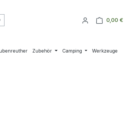
0,00 €
Ware
ubenreuther
Zubehör
Camping
Werkzeuge