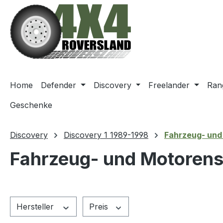
m Hauptinhalt springen
Zur Suche springen
Zur Hauptnavigation springen
Home
Defender
Discovery
Freelander
Ran
Geschenke
Discovery
Discovery 1 1989-1998
Fahrzeug- und
Fahrzeug- und Motoren
Hersteller
Preis