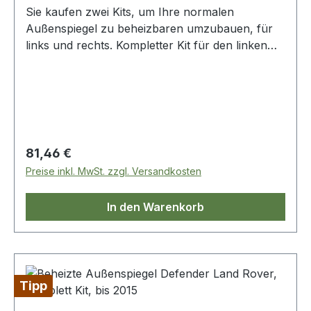
Sie kaufen zwei Kits, um Ihre normalen
Außenspiegel zu beheizbaren umzubauen, für
links und rechts. Kompletter Kit für den linken
und rechten Spiegel, in englischer bebilderter
Beschreibung. Sofort lieferbar und neu in
unserem Geschäft.
Regulärer Preis:
81,46 €
Preise inkl. MwSt. zzgl. Versandkosten
In den Warenkorb
Tipp