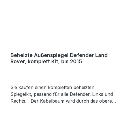
Beheizte Außenspiegel Defender Land
Rover, komplett Kit, bis 2015
Sie kaufen einen kompletten beheizten
Spiegelkit, passend für alle Defender. Links und
Rechts. Der Kabelbaum wird durch das obere
Scharnier in den Innenraum geführt, incl.
passendes Relais, als Schalter dient der für die
heizbare Heckscheibe. Die Montage ist keine