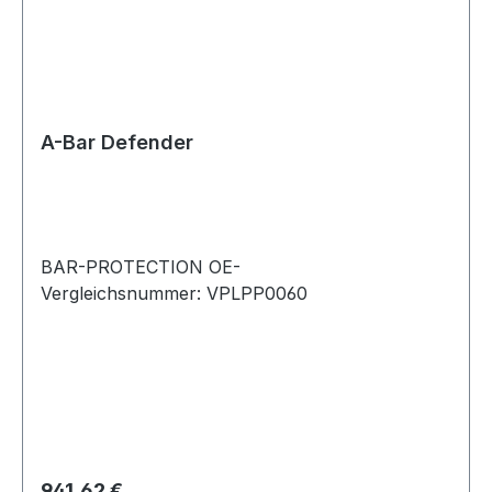
A-Bar Defender
BAR-PROTECTION OE-
Vergleichsnummer: VPLPP0060
Regulärer Preis:
941,62 €