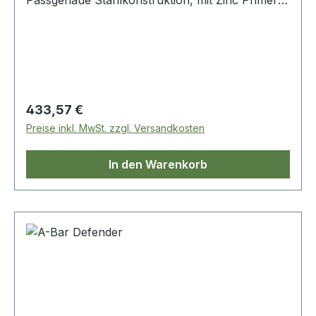
Passgenaue Stahlkonstruktion, mit Zinc Primer
und schwarze Pulverbeschichtung.
Regulärer Preis:
433,57 €
Preise inkl. MwSt. zzgl. Versandkosten
In den Warenkorb