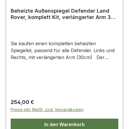
Beheizte Außenspiegel Defender Land
Rover, komplett Kit, verlängerter Arm 30
cm
Sie kaufen einen kompletten beheizten
Spiegelkit, passend für alle Defender. Links und
Rechts, mit verlängerten Arm (30cm) Der
Kabelbaum wird durch das obere Scharnier in
den Innenraum geführt, incl. passendes Relais,
als Schalter dient der für die heizbare
Heckscheibe. Die Montage ist keine große
Herausforderung Sofort lieferbar und neu in
unserem Geschäft.
Regulärer Preis:
254,00 €
Preise inkl. MwSt. zzgl. Versandkosten
In den Warenkorb