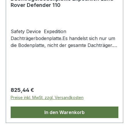
Rover Defender 110
Safety Device Expedition
Dachträgerbodenplatte.Es handelst sich nur um
die Bodenplatte, nicht der gesamte Dachträger.
Das Bild dient nur als Beispiel.
Regulärer Preis:
825,44 €
Preise inkl. MwSt. zzgl. Versandkosten
In den Warenkorb