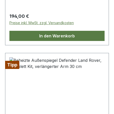
große Herausforderung Sofort lieferbar und neu
in unserem Geschäft.
Regulärer Preis:
194,00 €
Preise inkl. MwSt. zzgl. Versandkosten
In den Warenkorb
Tipp