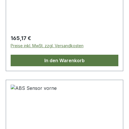
Vergleichsnummer: ssw100040
Regulärer Preis:
165,17 €
Preise inkl. MwSt. zzgl. Versandkosten
In den Warenkorb