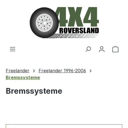
Zum Hauptinhalt springen
Ware
Freelander
Freelander 1996-2006
Bremssysteme
Bremssysteme