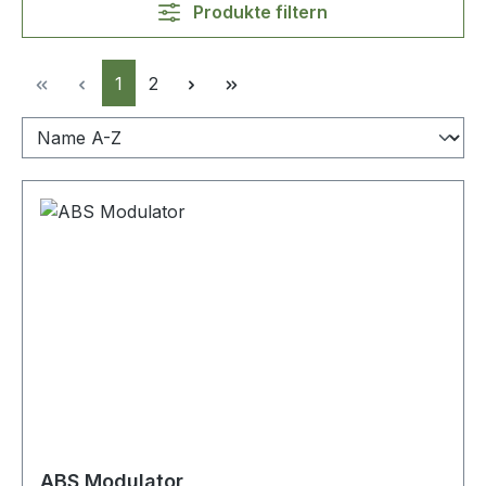
Produkte filtern
Seite
Seite
1
2
ABS Modulator