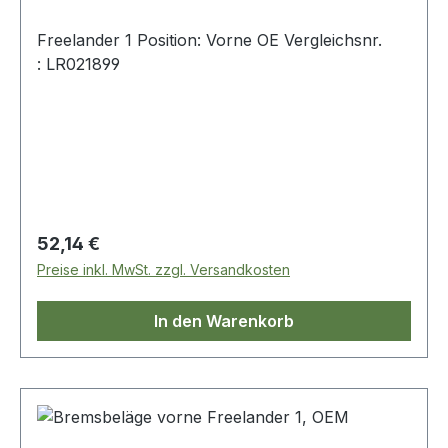
Freelander 1 Position: Vorne OE Vergleichsnr.
: LR021899
Regulärer Preis:
52,14 €
Preise inkl. MwSt. zzgl. Versandkosten
In den Warenkorb