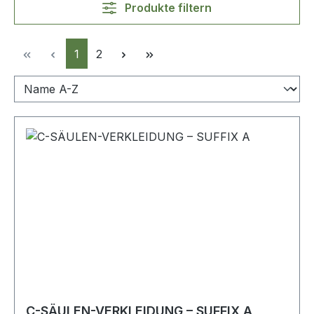
Produkte filtern
Seite
Seite
1
2
C-SÄULEN-VERKLEIDUNG – SUFFIX A