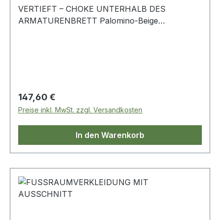
VERTIEFT – CHOKE UNTERHALB DES
ARMATURENBRETT Palomino-Beige
Linkslenker linke und rechte Seite Range Rover-
Classic
Regulärer Preis:
147,60 €
Preise inkl. MwSt. zzgl. Versandkosten
In den Warenkorb