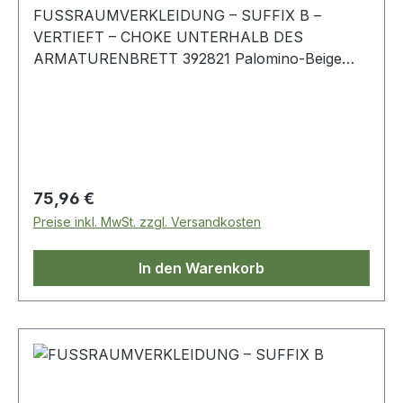
FUSSRAUMVERKLEIDUNG – SUFFIX B –
VERTIEFT – CHOKE UNTERHALB DES
ARMATURENBRETT 392821 Palomino-Beige
Linkslenker Linke Seite Range Rover-Classic
Regulärer Preis:
75,96 €
Preise inkl. MwSt. zzgl. Versandkosten
In den Warenkorb