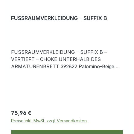
FUSSRAUMVERKLEIDUNG – SUFFIX B
FUSSRAUMVERKLEIDUNG – SUFFIX B –
VERTIEFT – CHOKE UNTERHALB DES
ARMATURENBRETT 392822 Palomino-Beige
Rechte Seite Range Rover-Classic
Regulärer Preis:
75,96 €
Preise inkl. MwSt. zzgl. Versandkosten