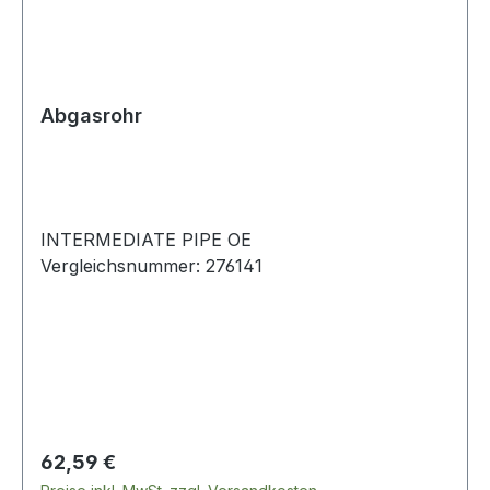
Abgasrohr
INTERMEDIATE PIPE OE
Vergleichsnummer: 276141
Regulärer Preis:
62,59 €