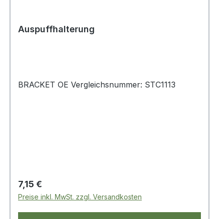
Auspuffhalterung
BRACKET OE Vergleichsnummer: STC1113
Regulärer Preis:
7,15 €
Preise inkl. MwSt. zzgl. Versandkosten