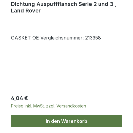
Dichtung Auspuffflansch Serie 2 und 3 ,
Land Rover
GASKET OE Vergleichsnummer: 213358
Regulärer Preis:
4,04 €
Preise inkl. MwSt. zzgl. Versandkosten
In den Warenkorb