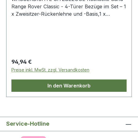
Range Rover Classic - 4-Türer Bezüge im Set – 1
x Zweisitzer-Rückenlehne und -Basis,1 x
Einsitzer-Rückenlehne und-Kissen, 3 x Armlehne
Regulärer Preis:
94,94 €
Preise inkl. MwSt. zzgl. Versandkosten
In den Warenkorb
Service-Hotline