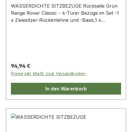
WASSERDICHTE SITZBEZÜGE Rückseite Grün
Range Rover Classic - 4-Türer Bezüge im Set –1
x Zweisitzer-Rückenlehne und -Basis,1 x
Einsitzer-Rückenlehne und-Kissen, 3 x Armlehne
Regulärer Preis:
94,94 €
Preise inkl. MwSt. zzgl. Versandkosten
In den Warenkorb