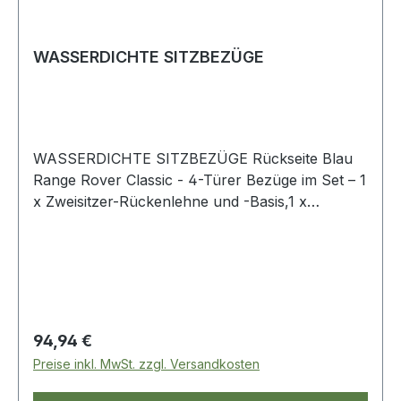
WASSERDICHTE SITZBEZÜGE
WASSERDICHTE SITZBEZÜGE Rückseite Blau
Range Rover Classic - 4-Türer Bezüge im Set – 1
x Zweisitzer-Rückenlehne und -Basis,1 x
Einsitzer-Rückenlehne und-Kissen, 3 x Armlehne
Regulärer Preis:
94,94 €
Preise inkl. MwSt. zzgl. Versandkosten