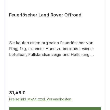
Feuerlöscher Land Rover Offroad
Sie kaufen einen orginalen Feuerlöscher von
Ring, 1kg, mit einer Hand zu bedienen, wieder
befüllbar, Füllstandsanzeige und Halterung.
Unverzichtbar für den Offroader
Regulärer Preis:
31,48 €
Preise inkl. MwSt. zzgl. Versandkosten