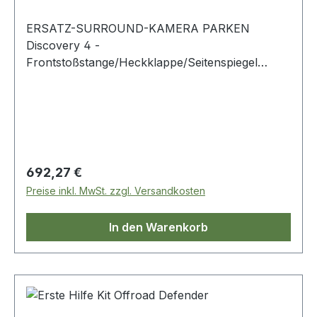
ERSATZ-SURROUND-KAMERA PARKEN
Discovery 4 -
Frontstoßstange/Heckklappe/Seitenspiegel
Range Rover Evoque -
Frontstoßstange/Seitenspiegel Range Rover
Sport – ab 2014 – Frontstoßstange/Seitenspiegel
Range Rover L405 -
Frontstoßstange/Seitenspiegel
Regulärer Preis:
692,27 €
Preise inkl. MwSt. zzgl. Versandkosten
In den Warenkorb