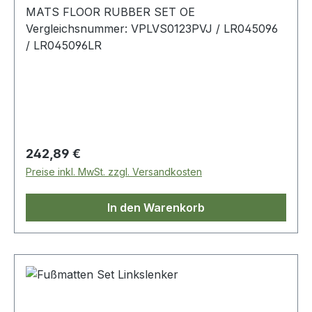
MATS FLOOR RUBBER SET OE
Vergleichsnummer: VPLVS0123PVJ / LR045096
/ LR045096LR
Regulärer Preis:
242,89 €
Preise inkl. MwSt. zzgl. Versandkosten
In den Warenkorb