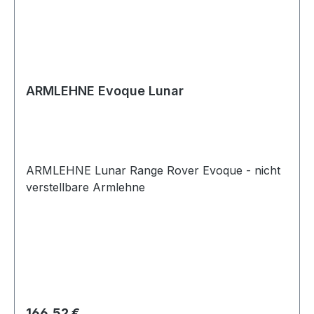
ARMLEHNE Evoque Lunar
ARMLEHNE Lunar Range Rover Evoque - nicht
verstellbare Armlehne
Regulärer Preis:
166,52 €