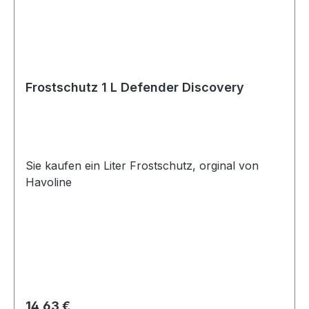
Frostschutz 1 L Defender Discovery
Sie kaufen ein Liter Frostschutz, orginal von
Havoline
Regulärer Preis:
14,63 €