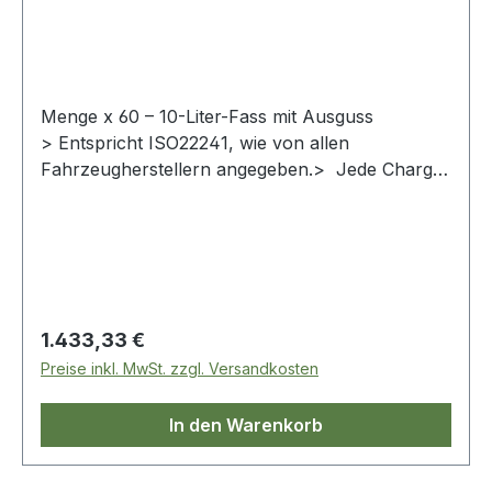
Menge x 60 – 10-Liter-Fass mit Ausguss
> Entspricht ISO22241, wie von allen
Fahrzeugherstellern angegeben.> Jede Charge
wird vor der Freigabe unabhängig
getestet.> Geeignet für Dieselfahrzeuge und -
maschinen, die mit SCR-
Emissionsentfernungssystemen ausgestattet
sind. Im Zweifelsfall schauen Sie in der
Bedienungsanleitung nach.> 32,5 %ige Lösung
Regulärer Preis:
1.433,33 €
von reinem Harnstoff in demineralisiertem
Preise inkl. MwSt. zzgl. Versandkosten
Wasser.> Reduziert den Ausstoß von Lachgas
(NOx).> Gebrauchsfertig.
In den Warenkorb