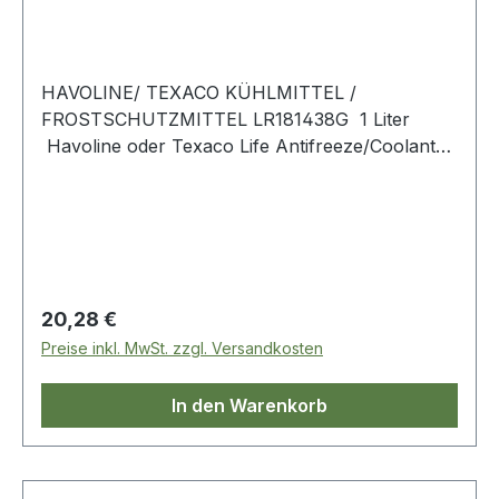
HAVOLINE/ TEXACO KÜHLMITTEL /
FROSTSCHUTZMITTEL LR181438G 1 Liter
Havoline oder Texaco Life Antifreeze/Coolant
ist ein Hochleistungs-Frostschutzmittel/Kühlmittel
mit verlängerter Lebensdauer, das entwickelt
wurde, um Motoren vor dem Einfrieren und
Kochen zu schützen und gleichzeitig einen
fortschrittlichen Korrosionsschutz für
Kühlsysteme zu bieten, einschließlich
Regulärer Preis:
20,28 €
Hochtemperatur-Korrosionsbeständigkeit in
Preise inkl. MwSt. zzgl. Versandkosten
modernen Aluminiummotoren.
In den Warenkorb