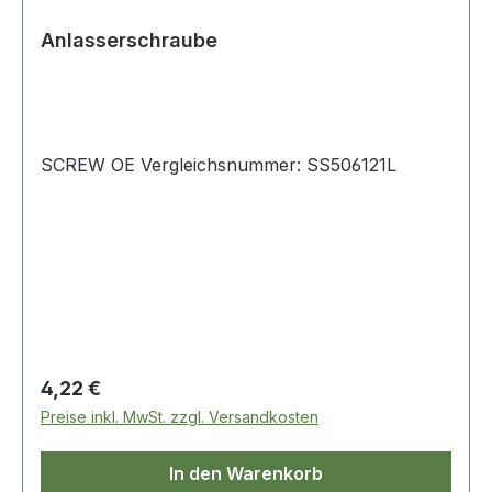
Anlasserschraube
SCREW OE Vergleichsnummer: SS506121L
Regulärer Preis:
4,22 €
Preise inkl. MwSt. zzgl. Versandkosten
In den Warenkorb