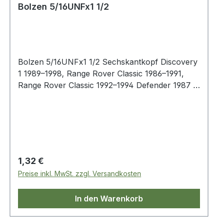
Bolzen 5/16UNFx1 1/2
Bolzen 5/16UNFx1 1/2 Sechskantkopf Discovery
1 1989–1998, Range Rover Classic 1986–1991,
Range Rover Classic 1992–1994 Defender 1987 -
2006 OE-Vergleichs-Nr.: BH605121L
Regulärer Preis:
1,32 €
Preise inkl. MwSt. zzgl. Versandkosten
In den Warenkorb